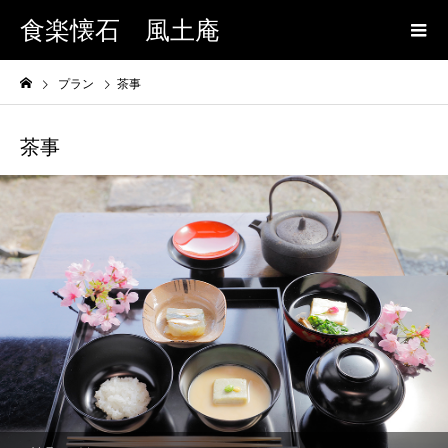
食楽懐石 風土庵
プラン
茶事
茶事