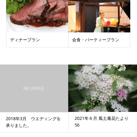
ディナープラン
会食・パーティープラン
2021年６月 風土庵花たより
10月のお料理教
エディングを
56