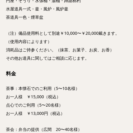
円座・ぞうり・水張桶・湯桶・蹲踞柄杓
水屋道具一式・釜・風炉・風炉釜
茶道具一色・煙草盆
（注）備品使用料として別途￥10,000〜￥20,000戴きます。
（使用内容によります）
消耗品はご持参ください。（抹茶、お菓子、お炭、お香）
その他お道具に関してはご相談に応じます。
料金
茶事：本懐石でのご利用（5〜10名様）
お一人様 ￥15,000（税込）
点心でのご利用（5〜20名様）
お一人様 ￥13,000円（税込）
茶会：弁当の提供（広間 20〜40名様）